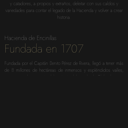
y catadores, a propios y extraños, deleitar con sus caldos y
variedades para contar el legado de la Hacienda y volver a crear
historia.
Hacienda de Encinillas
Fundada en 1707
Fundada por el Capitán Benito Pérez de Rivera, llegó a tener más
de 8 millones de hectáreas de inmensos y espléndidos valles,
representando un tercio del territorio del estado de Chihuahua.
Los valles de la Hacienda de Encinillas fueron testigos de las
correrías y embates de los apaches Jerónimo y Victorio, de la
caballería revolucionaria y sus protagonistas quienes dejaron
profunda huella. Cuenta la leyenda que Victorio era mestizo y a la
edad de 6 años fue raptado de la Hacienda por una partida
apache, por lo que desde pequeño aprendió su lengua, dominó