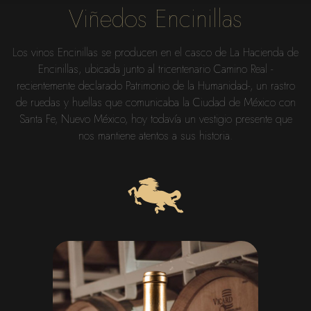
Viñedos Encinillas
Los vinos Encinillas se producen en el casco de La Hacienda de
Encinillas, ubicada junto al tricentenario Camino Real -
recientemente declarado Patrimonio de la Humanidad-, un rastro
de ruedas y huellas que comunicaba la Ciudad de México con
Santa Fe, Nuevo México, hoy todavía un vestigio presente que
nos mantiene atentos a sus historia.